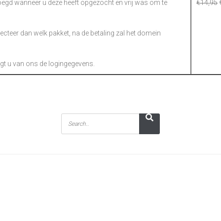
gd wanneer u deze heeft opgezocht en vrij was om te
€
14,95
electeer dan welk pakket, na de betaling zal het domein
gt u van ons de logingegevens.