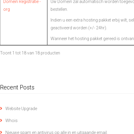
Domein Registratie -
Uw Domein zal automatisch worden toegevoe
org
bestellen.
Indien u een extra hosting pakket erbij wilt, s
geactiveerd worden (+/- 24hr).
Wanneer het hosting pakket gereed is ontvan
Toont 1 tot 18 van 18 producten
Recent Posts
Website Upgrade
Whois
Nieuwe spam en antivirus op alle in en uitgaande email.