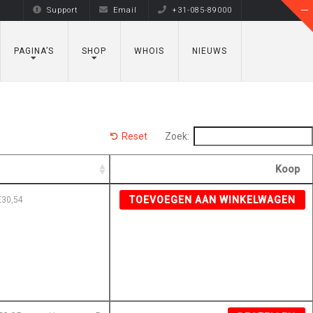
Support
Email
+31-085-89000
PAGINA’S
SHOP
WHOIS
NIEUWS
Reset
Zoek:
Koop
TOEVOEGEN AAN WINKELWAGEN
€
30,54