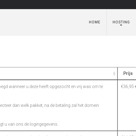
HOME
HOSTING
Prijs
gd wanneer u deze heeft opgezocht en vrij was om te
€
36,95
electeer dan welk pakket, na de betaling zal het domein
gt u van ons de logingegevens.