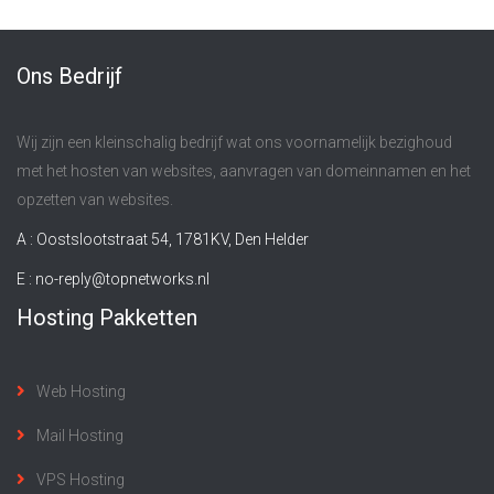
Ons Bedrijf
Wij zijn een kleinschalig bedrijf wat ons voornamelijk bezighoud
met het hosten van websites, aanvragen van domeinnamen en het
opzetten van websites.
A : Oostslootstraat 54, 1781KV, Den Helder
E :
no-reply@topnetworks.nl
Hosting Pakketten
Web Hosting
Mail Hosting
VPS Hosting