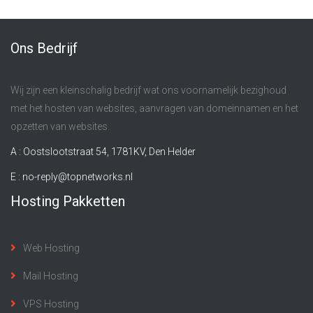
Ons Bedrijf
Wij zijn een kleinschalig bedrijf wat ons voornamelijk bezighoud
met het hosten van websites, aanvragen van domeinnamen en het
opzetten van websites.
A : Oostslootstraat 54, 1781KV, Den Helder
E :
no-reply@topnetworks.nl
Hosting Pakketten
Web Hosting
Mail Hosting
VPS Hosting